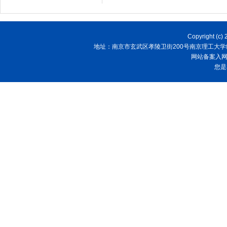
Copyright
地址：南京市玄武区孝陵卫街200号南京理工大学经济管理学院
网站备案入
您是