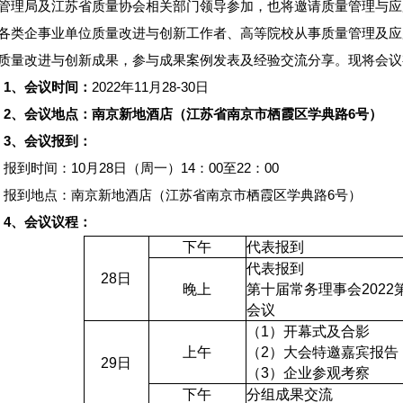
管理局及江苏省质量协会相关部门领导参加，也将邀请质量管理与应
各类企事业单位质量改进与创新工作者、高等院校从事质量管理及应
质量改进与创新成果，参与成果案例发表及经验交流分享。现将会议
1
、会议时间：
2022年11月28-30日
2
、会议地点：南京新地酒店（江苏省南京市栖霞区学典路
6
号）
3
、会议报到：
报到时间：10月28日（周一）14：00至22：00
报到地点：南京新地酒店（江苏省南京市栖霞区学典路6号）
4
、会议议程：
下午
代表报到
代表报到
28
日
晚上
第十届常务理事会
2022
会议
（
1
）开幕式及合影
上午
（
2
）大会特邀嘉宾报告
29
日
（
3
）企业参观考察
下午
分组成果交流