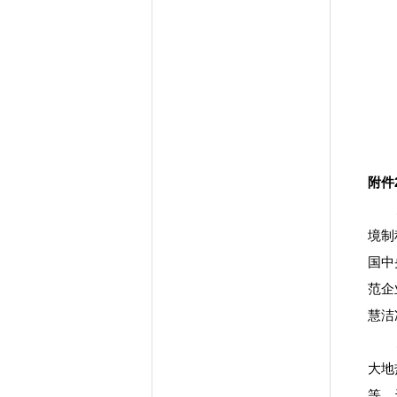
附件
境制
国中
范企
慧洁
大地
等。