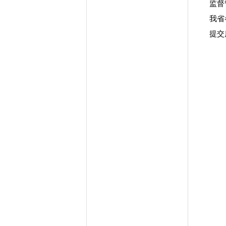
监督
我省
提交