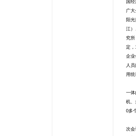
国经
广大
阳光
江）
究所
定，
企业
人员
用统
一体
机、
0多
次会