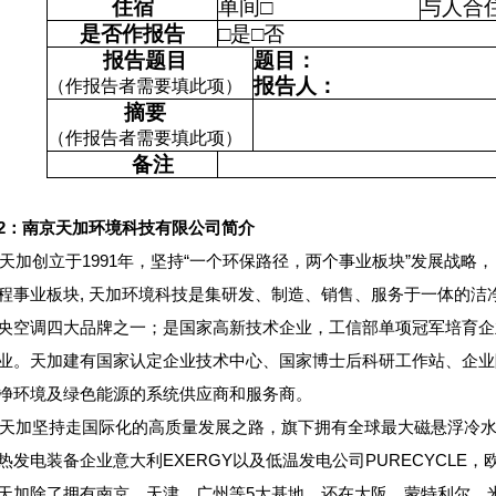
住宿
单间□
与人合
是否作报告
□是□否
报告题目
题目：
报告人：
（作报告者需要填此项）
摘要
（作报告者需要填此项）
备注
2
：南京天加环境科技有限公司简介
天加创立于1991年，坚持“一个环保路径，两个事业板块”发展战略
程事业板块, 天加环境科技是集研发、制造、销售、服务于一体的洁
央空调四大品牌之一；是国家高新技术企业，工信部单项冠军培育企
业。天加建有国家认定企业技术中心、国家博士后科研工作站、企业
净环境及绿色能源的系统供应商和服务商。
天加坚持走国际化的高质量发展之路，旗下拥有全球最大磁悬浮冷水机
热发电装备企业意大利EXERGY以及低温发电公司PURECYCLE，
天加除了拥有南京、天津、广州等5大基地，还在大阪、蒙特利尔、