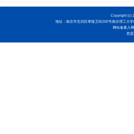
Copyright
地址：南京市玄武区孝陵卫街200号南京理工大学经济管理学院
网站备案入
您是